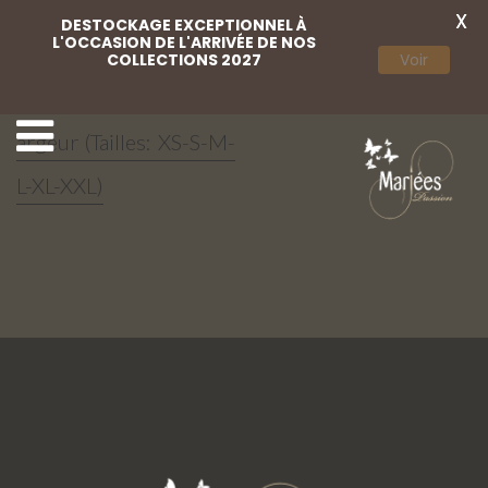
X
DESTOCKAGE EXCEPTIONNEL À
L'OCCASION DE L'ARRIVÉE DE NOS
COLLECTIONS 2027
Voir
Jupon robe grande l
Coiffe
argeur (Tailles: XS-S-M-
L-XL-XXL)