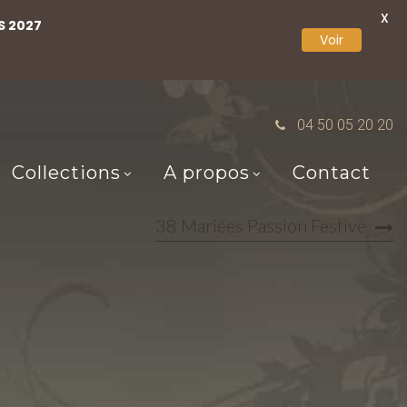
X
S 2027
Voir
04 50 05 20 20
Collections
A propos
Contact
38 Mariées Passion Festive